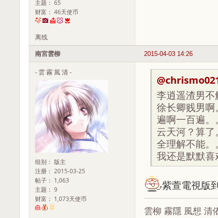
主题： 65
财富： 46天使币
离线
南宮雲柳
2015-04-03 14:26
- 雲˙霧˙風˙清 -
@chrismo02
李逍遥渣男不
徐长卿贱男啊
遍啊一百遍。
云天河？算了
全理解不能。。
我还是默默喜
组别： 版主
注册： 2015-03-25
帖子： 1,063
紫萱電視版
主题： 9
财富： 1,073天使币
雲柳 霧隱 風想 清