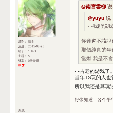
@南宮雲柳
说
@yuyu
说
- -我能说
你難道不該說
组别： 版主
注册： 2015-03-25
那個純真的年
帖子： 1,163
主题： 5
當燃 我是不
财富： 0天使币
- -古老的游戏
当年TS玩的人
所以我还是算玩
好像知道，各个平
离线