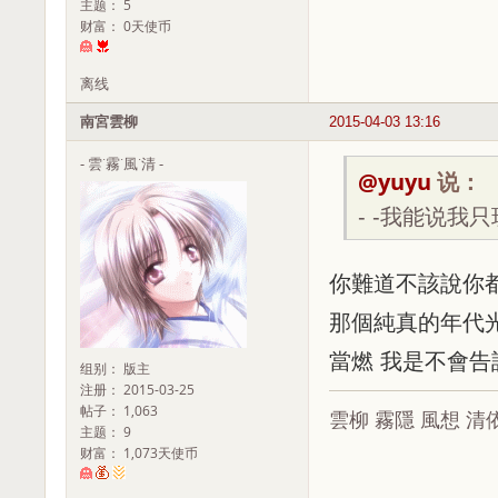
主题： 5
财富： 0天使币
离线
南宮雲柳
2015-04-03 13:16
- 雲˙霧˙風˙清 -
@yuyu
说：
- -我能说我
你難道不該說你
那個純真的年代
當燃 我是不會告
组别： 版主
注册： 2015-03-25
帖子： 1,063
雲柳 霧隱 風想 清
主题： 9
财富： 1,073天使币