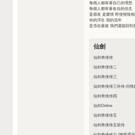
每個人都有著自己的理想
每個人都有著各自的信念
是朋友 是愛情 即使惺惺
你的浮生 我的流年
是否在最後 我們還能回到
仙劍
仙剑奇侠传
仙剑奇侠传二
仙剑奇侠传三
仙剑奇侠传三外传·问情
仙剑奇侠传四
仙剑Online
仙剑奇侠传五
仙剑奇侠传五前传
仙剑奇侠传六 (雖然還沒