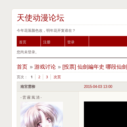
天使动漫论坛
今年花落颜色改，明年花开复谁在？
首页
注册
登录
您尚未登录。
首页
»
游戏讨论
»
[投票] 仙劍編年史 哪段
页次：
1
2
3
次页
南宮雲柳
2015-04-03 13:00
- 雲˙霧˙風˙清 -