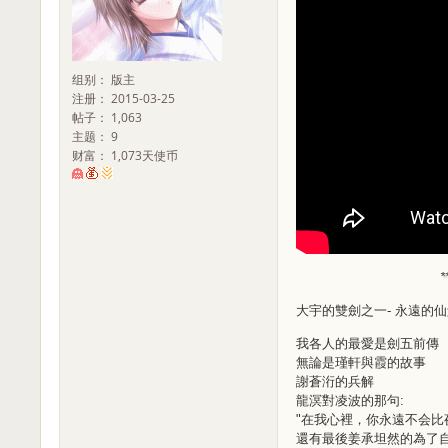
组别： 版主
注册： 2015-03-25
帖子： 1,063
主题： 9
财富： 1,073天使币
大宇的雙劍之一- 永遠的
我各人的最愛是劍五前傳
無論是瑾軒與霞的故事
謝蒼洐的兵解
龍溟對凌波的那句:
"在我心裡，你永遠不会比
還有最後姜承坦然的為了自