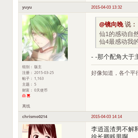
yuyu
2015-04-03 13:32
@镜向晚
说：
仙1的感动自
仙4最感动我的
- -那个配角大
组别： 版主
好像知道，各个平
注册： 2015-03-25
帖子： 1,163
主题： 5
财富： 0天使币
离线
chrismo0214
2015-04-03 14:14
李逍遥渣男不解
徐长卿贱男啊。