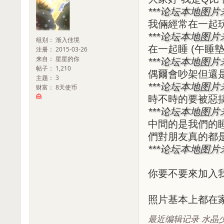
***论坛本地图
我倆經常在一起玩
***论坛本地图
组别： 渐入佳境
在一起睡 (午睡墊
注册： 2015-03-26
来自： 星星的你
***论坛本地图
帖子： 1,210
偶爾會吵架但還
主题： 3
***论坛本地图
财富： 8天使币
時不時的要被惡搞
***论坛本地图
中間的是我們的睡
們對朋友真的都是
***论坛本地图
你要不要來加入
照片基本上都在
最近编辑记录 水晶少年 (2