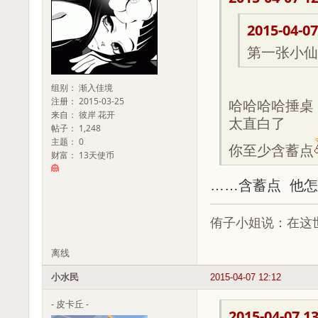
2015-04-07
第一张小仙
组别： 渐入佳境
注册： 2015-03-25
哈哈哈哈捶桌
来自： 彼岸 花开
太直白了
帖子： 1,248
主题： 0
你至少含蓄点
财富： 13天使币
……含蓄点 他
侑子小姐说：在这世
离线
小水民
2015-04-07 12:12
- 皮卡丘 -
2015-04-07 13