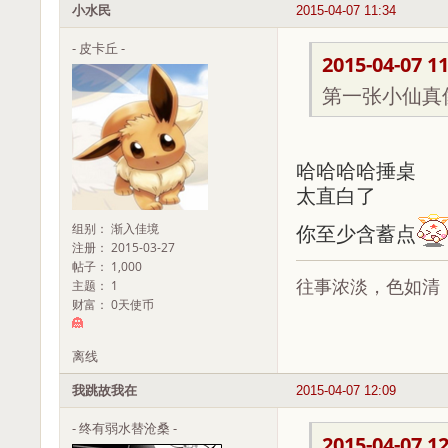
小水民
2015-04-07 11:34
- 皮卡丘 -
2015-04-07 11
第一张小仙真
哈哈哈哈捶桌
太直白了
组别： 渐入佳境
你至少含蓄点
注册： 2015-03-27
帖子： 1,000
往事浓淡，色如清
主题： 1
财富： 0天使币
离线
我跳故我在
2015-04-07 12:09
- 终有弱水替沧桑 -
2015-04-07 12