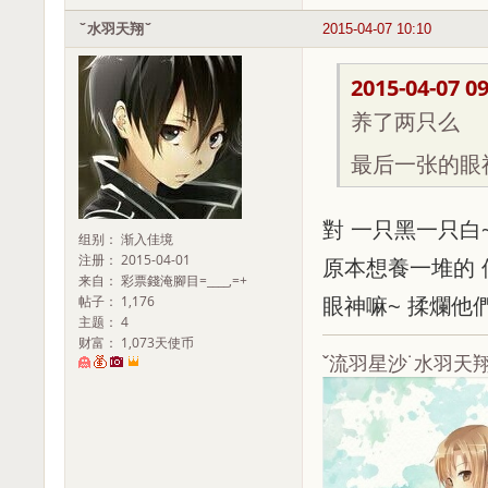
ˇ水羽天翔ˇ
2015-04-07 10:10
2015-04-07 09
养了两只么
最后一张的眼
對 一只黑一只白
组别： 渐入佳境
注册： 2015-04-01
原本想養一堆的
来自： 彩票錢淹腳目=____,=+
帖子： 1,176
眼神嘛~ 揉爛他
主题： 4
财富： 1,073天使币
ˇ流羽星沙˙水羽天翔