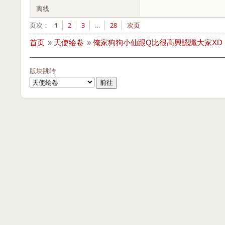
离线
页次：
1
2
3
…
28
次页
首页
»
天使绘卷
»
俺家狗狗小仙跟Q比很高興認識大家XD
版块跳转