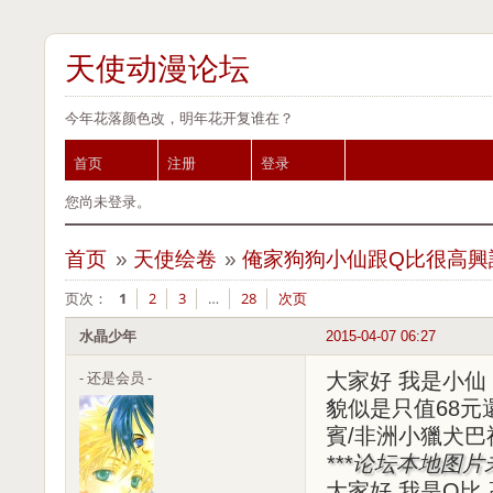
天使动漫论坛
今年花落颜色改，明年花开复谁在？
首页
注册
登录
您尚未登录。
首页
»
天使绘卷
»
俺家狗狗小仙跟Q比很高興
页次：
1
2
3
…
28
次页
水晶少年
2015-04-07 06:27
- 还是会员 -
大家好 我是小仙
貌似是只值68元
賓/非洲小獵犬巴
***论坛本地图
大家好 我是Q比