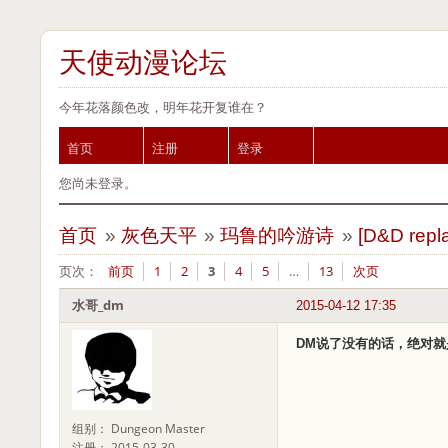
天使动漫论坛
今年花落颜色改，明年花开复谁在？
首页
注册
登录
您尚未登录。
首页
»
灰色天平
»
玛鲁的吟游诗
»
[D&D r
页次：
前页
1
2
3
4
5
…
13
次页
水哥_dm
2015-04-12 17:35
DM说了没有的话，绝对就
组别： Dungeon Master
注册： 2015-03-30