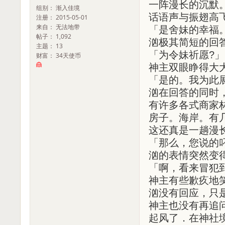
一阵漫长的沉默
组别： 渐入佳境
话语声与振翅高
注册： 2015-05-01
来自： 无法地带
「是舍妹的幸福
帖子： 1,092
汹极其简短的回
主题： 13
「为令妹祈愿?」
财富： 34天使币
神主双眼睁得大
「是的。我为此
汹在回答的同时
有许多各式商家
房子。海岸。有
这还真是一趟漫
「那么，您说的
汹的表情突然变
「啊，看来冒犯
神主有些歉疚地
汹没有回应，只
神主也没有再追
起风了．在神社