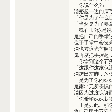
「你说什么?」
汹蹙起一边的眉
「你是为了什么
「当然是为了要
「魂石玉?你是说
鬼把自己的手举
位于手掌中会发
汹也被这光芒照
鬼再度把手握起
「你拿到这个石
「这跟你这家伙没
汹跨出左脚，放
「是为了你的妹
鬼露出无所畏惧
汹因为过度惊讶
「你希望妹妹获
「正是如此。那
将自己因为不安