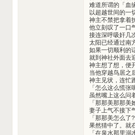
难道所谓的「血
以超越世间的一
神主不禁把拿着
他立刻叹了一口
接连深呼吸奸几
太阳已经通过南
如果一切顺利的
就到神社外面去
神主想了想，便
当他穿越鸟居之
神主见状，连忙
「怎么这么慌张
虽然嘴上这么问
「那那美那那美
妻子上气不接下
「那那美怎么了?
果然猜中了。就
「在泉水那里溺