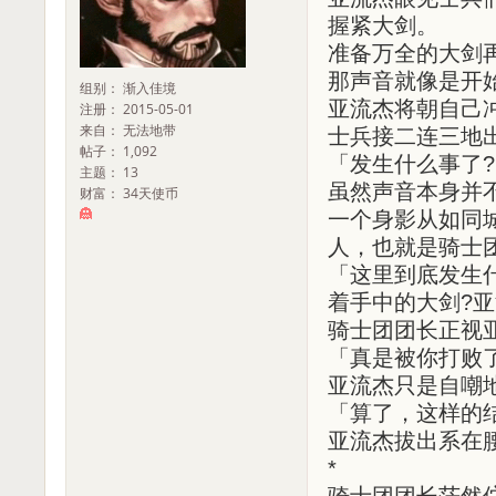
握紧大剑。
准备万全的大剑
那声音就像是开
组别： 渐入佳境
亚流杰将朝自己
注册： 2015-05-01
来自： 无法地带
士兵接二连三地
帖子： 1,092
「发生什么事了?
主题： 13
虽然声音本身并
财富： 34天使币
一个身影从如同
人，也就是骑士
「这里到底发生
着手中的大剑?亚
骑士团团长正视
「真是被你打败
亚流杰只是自嘲
「算了，这样的
亚流杰拔出系在
*
骑士团团长茫然