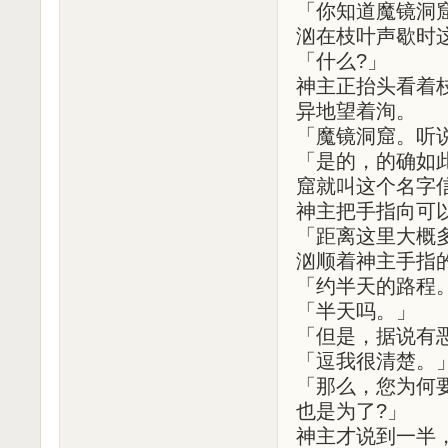
「你知道魔镜洞
汹在枝叶声歇时
「什么?」
神主正抬头看着
异地望着洵。
「魔镜洞窟。听
「是的，的确如
窟就叫这个名字
神主把手指向可
「距离这里大概
汹顺着神主手指
「约半天的路程
「半天吗。」
「但是，据说有
「逗我很清楚。
「那么，您为何
也是为了?」
神主才说到一半