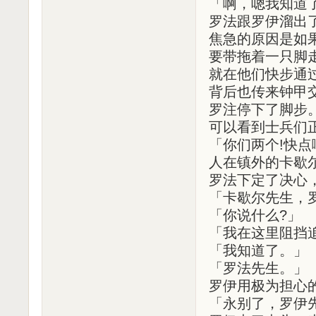
「啊，嗯我知道
罗法跟罗伊溜出
焦急的原因是如
要带拖着一只脚
就在他们快步通
背后也传来钟甲
罗注停下了脚步
可以看到士兵们
「你们两个!快点
人在镇外的卡歇
罗法下定了决心
「卡歇尔先生，
「你说什么?」
「我在这里阻挡
「我知道了。」
「罗法先生。」
罗伊用极为担心
「永别了，罗伊