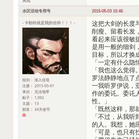
离线
水区活动专用号
2015-05-03 10:46
- 卡勒特就是我的信仰！！！ -
这把大剑的长度
削瘦、留着长发
看起来应该很敏
是用一般的细剑
目标，所以才换
「一定有什么隐
「我也这么觉得
罗法静静地点了
组别： 渐入佳境
一我听罗伊说，
注册： 2015-05-01
来自： 无法地带
作的委讬。委讬
帖子： 1,092
性。」
主题： 13
「既然这样，那
财富： 34天使币
「不过，从我听
的人。我想，她
「可是，也只有