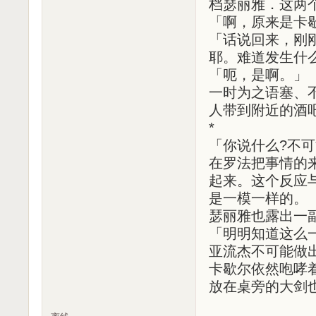
档瑟丽雅．这两
「啊，原来是卡
「话说回来，刚
耶。难道发生什
「呃，是啊。」
一时为之语塞、
人带到附近的酒
*
「你说什么?不可
在罗法把事情的
起来。这个反应
是一模一样的。
瑟丽雅也露出一
「明明知道这么
亚流杰不可能做
卡歇尔依然咆哮
放在桌旁的大剑