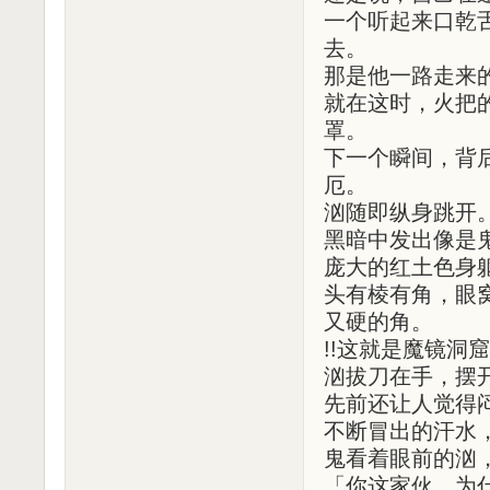
一个听起来口乾
去。
那是他一路走来
就在这时，火把
罩。
下一个瞬间，背
厄。
汹随即纵身跳开
黑暗中发出像是
庞大的红土色身
头有棱有角，眼
又硬的角。
!!这就是魔镜洞
汹拔刀在手，摆
先前还让人觉得
不断冒出的汗水
鬼看着眼前的汹
「你这家伙，为