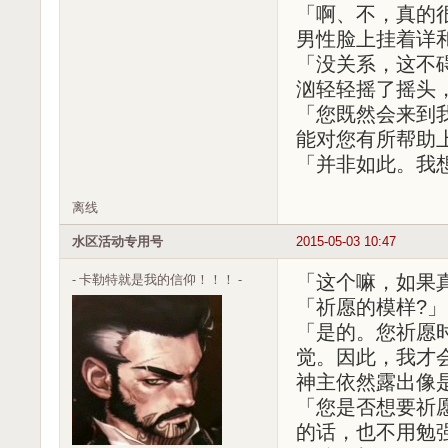
「啊、不，真的
男性脸上挂着详
「没关系，这不
汹轻轻摇了摇头
「您既然会来到
能对您有所帮助
「并非如此。我
离线
水区活动专用号
2015-05-03 10:47
- 卡勒特就是我的信仰！！！ -
「这个嘛，如果
「祈愿的模样?」
「是的。您祈愿
觉。因此，我才
神主依然露出像
「您是否想要祈
的话，也不用勉