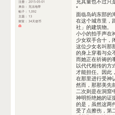
充其量也不过只
注册： 2015-05-01
来自： 无法地带
*
帖子： 1,092
面临岛屿东部的海
主题： 13
在这个城市里，
财富： 34天使币
社」的建筑物。
小小的拍手声在
少女双手合十，
这位少女名叫那
的身上穿着与众
而她正在祈祷的
以代代相传的方
才能担任。因此
在那里进行受神
然而，那那美先
二次则是在洞窟
神明拒绝她的证
的是，虽然这两
受了点擦伤，第