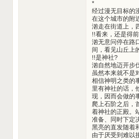
*
经过漫无目标的
在这个城市的附
汹走在街道上，
!!看来，还是得
汹无意问停在路
间，看见山丘上
!!是神社?
汹自然地迈开步
虽然本来就不是
相信神明之类的
里有神社的话，
现，因而会做的
爬上石阶之后，
着神社的正殿。
准备、同时下定
黑亮的直发随着
由于厌受到难以