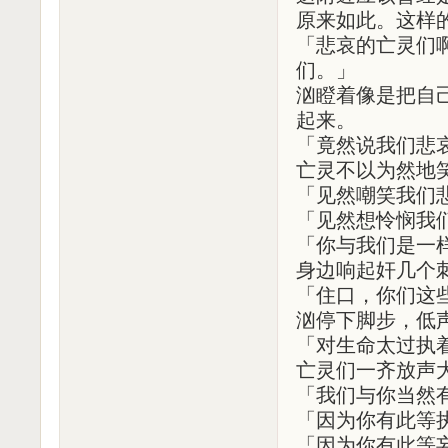
原来如此。这样
「悲哀的亡灵们
们。」
汹瞪着像是把自
起来。
「竟然说我们悲
亡灵不以为然地
「见然嘲笑我们
「见然想怜悯我
「你与我们是一
身边响起奸几个
「住口，你们这些
汹停下脚步，低
「对生命太过执
亡灵们一齐放声
「我们与你当然
「因为你有此等
「因为你有此等