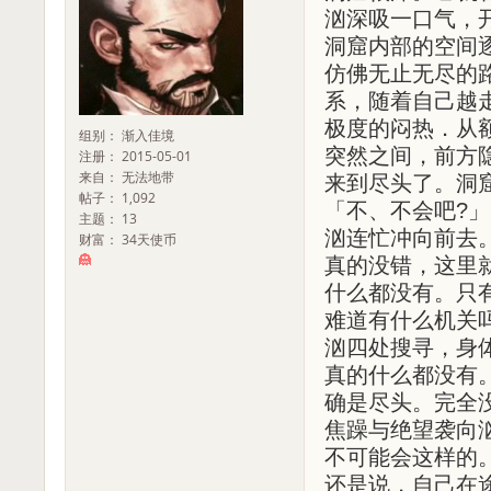
汹深吸一口气，
洞窟内部的空间
仿佛无止无尽的
系，随着自己越
极度的闷热．从
组别： 渐入佳境
突然之间，前方
注册： 2015-05-01
来自： 无法地带
来到尽头了。洞
帖子： 1,092
「不、不会吧?」
主题： 13
汹连忙冲向前去
财富： 34天使币
真的没错，这里
什么都没有。只
难道有什么机关
汹四处搜寻，身
真的什么都没有
确是尽头。完全
焦躁与绝望袭向
不可能会这样的
还是说，自己在