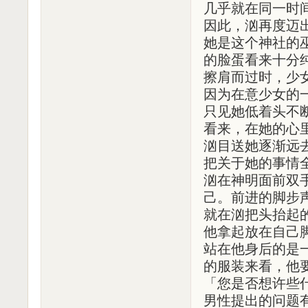
几乎就在同一时
因此，汹再度迈
她是这个神社的
的脸蛋看来十分
擦肩而过时，少
因为在意少女的
只见她低着头不
看来，在她的心
汹目送她逐渐远
把关于她的事情
汹在神明面前双
己。前进的脚步
就在汹把头抬起
他拿起放在自己
站在他身后的是
的服装来看，他
「您是否想许些
男性提出的问题