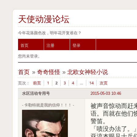
天使动漫论坛
今年花落颜色改，明年花开复谁在？
首页
注册
登录
您尚未登录。
首页
»
奇奇怪怪
»
北欧女神轻小说
页次：
前页
1
2
3
4
…
14
次页
水区活动专用号
2015-05-03 10:46
- 卡勒特就是我的信仰！！！ -
被声音惊动而赶
语。而就在他们
警笛。
「啧没办法了。
亚流杰眼见士兵