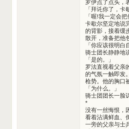
罗伊点了点头，
「拜讬你了，卡
「喔!我一定会
卡歇尔坚定地说
的背影，接着缓
散开，准备把他
「你应该很明白
骑士团长静静地
「是的。」
罗法直视着父亲
的气氛一触即发
枪势。他的胸口
「为什么。」
骑士团团长一脸
*
没有一丝悔恨，
看着沾满鲜血、
一旁的父亲与士