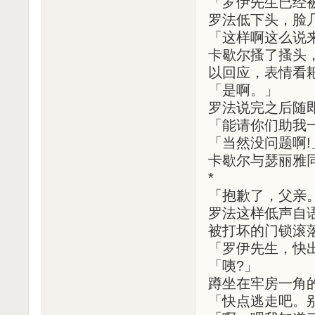
「罗伊先生已经
罗法低下头，脸
「这样啊这么说
卡歇尔搔了搔头
以回应，表情看
「是啊。」
罗法说完之后随
「能请你们助我
「当然没问题啊!
卡歇尔与瑟丽雅
*
「抱歉了，父亲
罗法这样低声自
被打坏的门锁滚
「罗伊先生，快
「咦?」
蹲坐在牢房一角
「快点逃走吧。