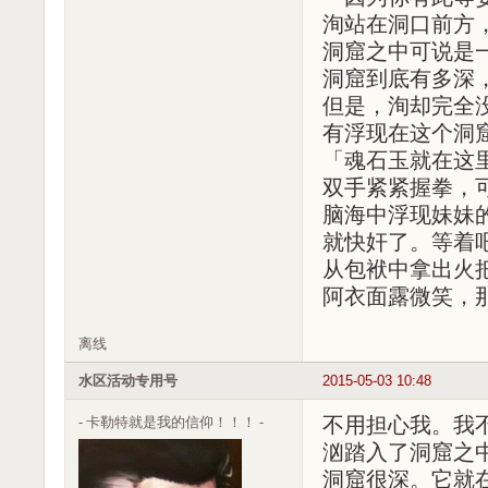
洵站在洞口前方
洞窟之中可说是
洞窟到底有多深
但是，洵却完全
有浮现在这个洞
「魂石玉就在这
双手紧紧握拳，
脑海中浮现妹妹
就快奸了。等着
从包袱中拿出火
阿衣面露微笑，
离线
水区活动专用号
2015-05-03 10:48
- 卡勒特就是我的信仰！！！ -
不用担心我。我
汹踏入了洞窟之
洞窟很深。它就