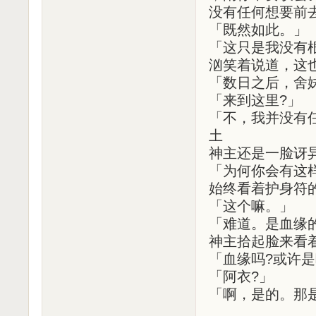
没有任何想要前
「既然如此。」
「这只是我没有
汹笑着说道，这
「数日之后，舍
「来到这里?」
「不，我并没有
土
神主还是一脸讶
「为何你会有这
始终看着护身符
「这个嘛。」
「难道。是血缘
神主拾起脸来看
「血缘吗?或许
「阿衣?」
「啊，是的。那