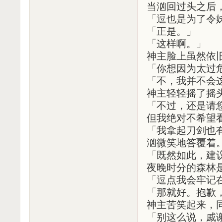
当汹回过头之后
「逗也是为了令
「正是。」
「这样啊。」
神主脸上虽然依
「你想因为太过
「不，我并不会
神主轻轻摇了摇
「不过，还是请
但我绝对不希望
「我拿起刀剑也
汹微笑地答覆着
「既然如此，建
夜晚时分的森林
「逗点我会牢记
「那就好。抱歉
神主苦笑起来，
「别这么说，戚