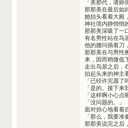
「美那代，请妳
那那美在最后如
她抬头看着大殿
神社境内静悄悄
那那美深吸了一
有名男性站在鸟
他的腰问插着刀
那那美在与男性
来，因而稍微低
走出鸟居之后，
抬起头来的神主
「已经许完愿了
「是的。接下来
「这样啊小心点
「没问题的。」
面对担心地看着
「那么，我要准
那那美说完之后