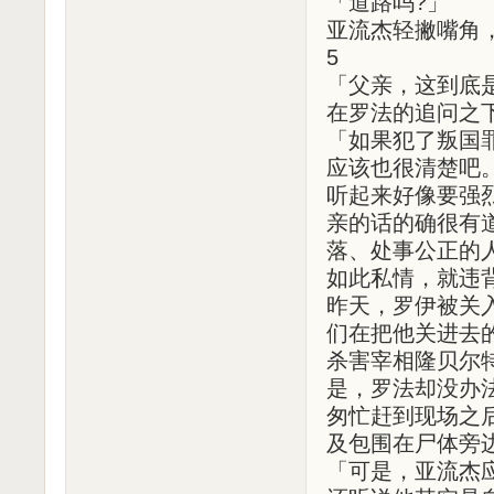
「道路吗?」
亚流杰轻撇嘴角
5
「父亲，这到底
在罗法的追问之
「如果犯了叛国
应该也很清楚吧
听起来好像要强
亲的话的确很有
落、处事公正的
如此私情，就违
昨天，罗伊被关
们在把他关进去
杀害宰相隆贝尔
是，罗法却没办
匆忙赶到现场之
及包围在尸体旁
「可是，亚流杰