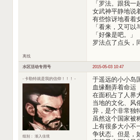
「罗法。跟我一
女武神平静地说
有些惊讶地看着
「看来，又可以
「好像是吧。」
罗法点了点头，
离线
水区活动专用号
2015-05-03 10:47
- 卡勒特就是我的信仰！！！ -
于遥远的小小岛
血缘翻弄着命运
在面积占了人界
当地的文化、风
异，是个非常独
虽然这个国家被
上有很多大小不
争状态。但是，
组别： 渐入佳境