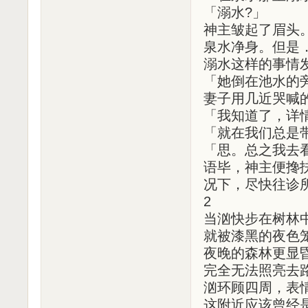
「溺水?」
神主皱起了眉头
泉水净身。但是
溺水这样的事情
「她倒在池水的
妻子用几近哭喊
「我知道了，详
「就在我们总是
「思。总之我去
语毕，神主便搀
况下，尽快往诊
2
当汹快步在树林
就被漆黑的夜色
夜晚的森林更显
完全无法照亮去路
汹环顾四周，表
这附近应该曾经