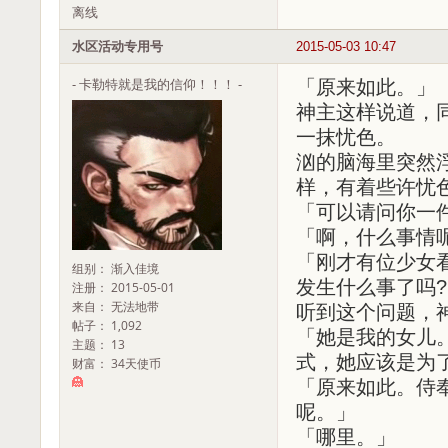
离线
水区活动专用号
2015-05-03 10:47
- 卡勒特就是我的信仰！！！ -
「原来如此。」
神主这样说道，
一抹忧色。
汹的脑海里突然
样，有着些许忧
「可以请问你一
「啊，什么事情
「刚才有位少女
组别： 渐入佳境
发生什么事了吗?
注册： 2015-05-01
来自： 无法地带
听到这个问题，
帖子： 1,092
「她是我的女儿
主题： 13
式，她应该是为
财富： 34天使币
「原来如此。侍
呢。」
「哪里。」