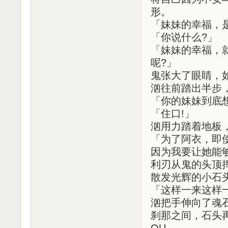
形。
「妹妹的幸福，
「你说什么?」
「妹妹的幸福，
呢?」
鬼张大了眼睛，
汹往前踏出半步
「你的妹妹到底
「住口!」
汹用力踏着地板
「为了阿衣，即
因为我要让她能够
利刃从鬼的头顶
散发光辉的小石
「这样一来这样
汹把手伸向了魂
刹那之间，石头
QU