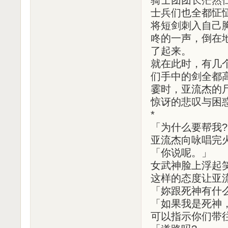
士兵们也全都怔
将短剑刺入自己
咚的一声，倒在
了起来。
就在此时，有几
们手中的剑全都
霎时，亚流杰的
惊讶的悲叹与困
*
「为什么要帮我?
亚流杰向咏唱完
「你说呢。」
女武神脸上浮起
这样的态度让亚
「妳跟死神有什
「如果我是死神
可以指示你们带