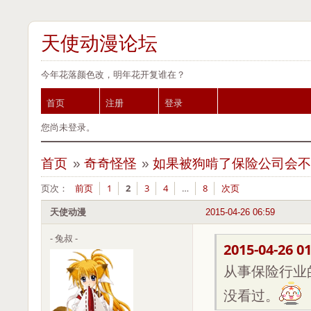
天使动漫论坛
今年花落颜色改，明年花开复谁在？
首页
注册
登录
您尚未登录。
首页
»
奇奇怪怪
»
如果被狗啃了保险公司会
页次：
前页
1
2
3
4
…
8
次页
天使动漫
2015-04-26 06:59
- 兔叔 -
2015-04-26 01
从事保险行业
没看过。