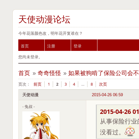
天使动漫论坛
今年花落颜色改，明年花开复谁在？
首页
注册
登录
您尚未登录。
首页
»
奇奇怪怪
»
如果被狗啃了保险公司会
页次：
前页
1
2
3
4
…
8
次页
天使动漫
2015-04-26 06:59
- 兔叔 -
2015-04-26 01
从事保险行业
没看过。